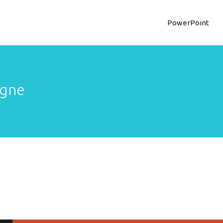
PowerPoint
igne