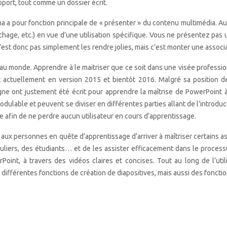
port, tout comme un dossier écrit.
 a pour fonction principale de « présenter » du contenu multimédia. Autr
fichage, etc.) en vue d’une utilisation spécifique. Vous ne présentez p
st donc pas simplement les rendre jolies, mais c’est monter une associat
és au monde. Apprendre à le maitriser que ce soit dans une visée profess
 actuellement en version 2015 et bientôt 2016. Malgré sa position d
ligne ont justement été écrit pour apprendre la maîtrise de PowerPoint 
modulable et peuvent se diviser en différentes parties allant de l’introduc
ve afin de ne perdre aucun utilisateur en cours d’apprentissage.
ux personnes en quête d’apprentissage d’arriver à maîtriser certains asp
iculiers, des étudiants… et de les assister efficacement dans le proces
Point, à travers des vidéos claires et concises. Tout au long de l’uti
 différentes fonctions de création de diapositives, mais aussi des foncti